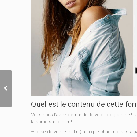
la fin du confinement et vos photos
d’identité
Quel est le contenu de cette for
Vous nous l’aviez demandé, le voici programmé ! Un
la sortie sur papier !!!
– prise de vue le matin ( afin que chacun des stagia