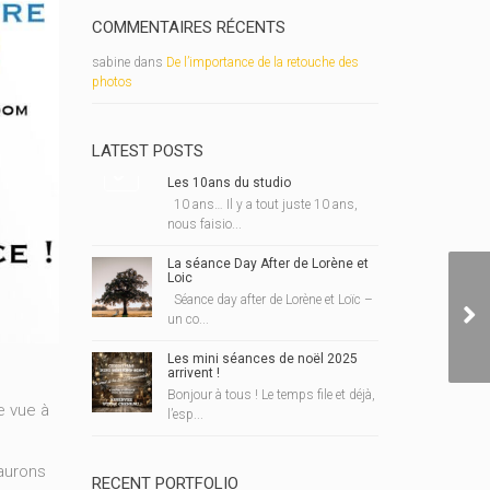
COMMENTAIRES RÉCENTS
sabine
dans
De l’importance de la retouche des
photos
LATEST POSTS
Les 10ans du studio
10 ans… Il y a tout juste 10 ans,
nous faisio...
La séance Day After de Lorène et
Loic
Séance day after de Lorène et Loïc –
CO
un co...
Les mini séances de noël 2025
arrivent !
Bonjour à tous ! Le temps file et déjà,
e vue à
l’esp...
 aurons
RECENT PORTFOLIO