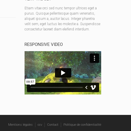
Etiam vitae orci sed nunc tempor ultrices eget a
purus. Quisque pellentesque quam venenatis,
aliquet ipsum a, auctor lacus. Integer pharetra
velit sem, eget luctus leo molestie a. Suspendisse
consectetur laoreet diam eleifend interdum.
RESPONSIVE VIDEO
Mentions légales
ccv
Contact
Politique de confidentialité