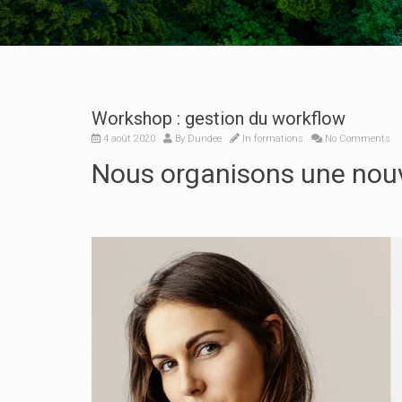
Workshop : gestion du workflow
4 août 2020
By
Dundee
In
formations
No Comments
Nous organisons une nouve