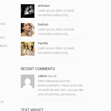
animaux
Lorem ipsum dolor sit amet,
consectetur adipiscing...
 vos
fashion
Lorem ipsum dolor sit amet,
consectetur adipiscing...
 etc…
Famille
pier,
Lorem ipsum dolor sit amet,
consectetur adipiscing...
RECENT COMMENTS
sabine
Says
Merci beaucoup pour ces
éclaircissements ! Nous avons été
conseillé de venir vers vous par des
amis et sommes convaincus…
ce.
TEXT WIDGET