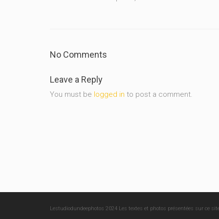
No Comments
Leave a Reply
You must be
logged in
to post a comment.
Lestudiodundeephotos 2024 Les textes et photos présentées sur ce site 