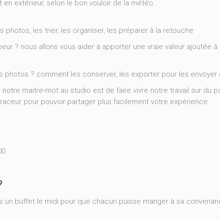
it en extérieur, selon le bon vouloir de la météo.
photos, les trier, les organiser, les préparer à la retouche
ur ? nous allons vous aider à apporter une vraie valeur ajoutée à
ses photos ? comment les conserver, les exporter pour les envoyer
notre maitre-mot au studio est de faire vivre notre travail sur du pa
traceur pour pouvoir partager plus facilement votre expérience
00
?
s un buffet le midi pour que chacun puisse manger à sa convenan