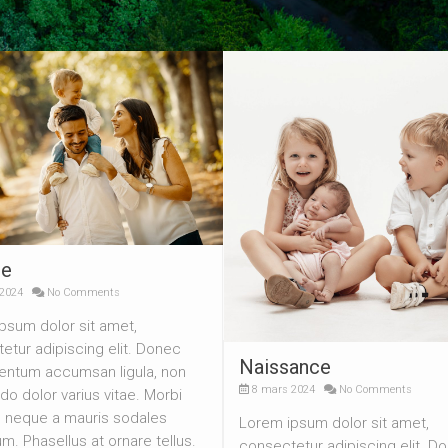
le
2024
No Comments
psum dolor sit amet,
etur adipiscing elit. Donec
Naissance
ntum accumsan ligula, non
8 mars 2024
No Comments
 dolor varius vitae. Morbi
 neque a mauris sodales
Lorem ipsum dolor sit amet,
m. Phasellus at ornare tellus.
consectetur adipiscing elit. D