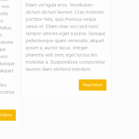
Etiam vel ligula eros. Vestibulum
, non
dictum dictum laoreet. Cras molestie
orbi
porttitor felis, quis rhoncus neque
es
varius et. Etiam vitae orci sed nunc
ellus.
tempor ultrices eget a purus. Quisque
um
pellentesque quam venenatis, aliquet
olestie
ipsum a, auctor lacus. Integer
que
pharetra velit sem, eget luctus leo
nunc
molestie a. Suspendisse consectetur
Quisque
laoreet diam eleifend interdum.
aliquet
 leo
Read More
ectetur
.
d More