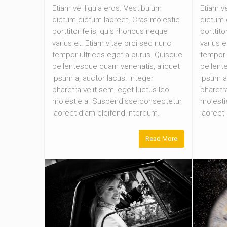
Etiam vel ligula eros. Vestibulum
Etiam ve
dictum dictum laoreet. Cras molestie
dictum 
porttitor felis, quis rhoncus neque
porttito
varius et. Etiam vitae orci sed nunc
varius e
tempor ultrices eget a purus. Quisque
tempor 
pellentesque quam venenatis, aliquet
pellent
ipsum a, auctor lacus. Integer
ipsum a
pharetra velit sem, eget luctus leo
pharetra
molestie a. Suspendisse consectetur
molesti
laoreet diam eleifend interdum.
laoreet
Read More