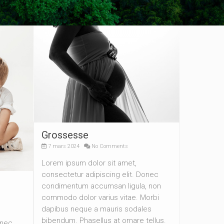
Grossesse
7 mars 2024
No Comments
Lorem ipsum dolor sit amet,
consectetur adipiscing elit. Donec
condimentum accumsan ligula, non
commodo dolor varius vitae. Morbi
dapibus neque a mauris sodales
bibendum. Phasellus at ornare tellus.
onec