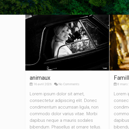
animaux
Famil
16 avril 2026
No Comments
8 mars 
Lorem ipsum dolor sit amet,
Lorem i
consectetur adipiscing elit. Donec
consect
condimentum accumsan ligula, non
condime
commodo dolor varius vitae. Morbi
commodo
dapibus neque a mauris sodales
dapibus
bibendum. Phasellus at ornare tellus.
bibendu