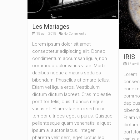
Les Mariages
15 avril 2015
No Comments
Lorem ipsum dolor sit amet,
consectetur adipiscing elit. Donec
IRIS
condimentum accumsan ligula, non
15 avril
commodo dolor varius vitae. Morbi
dapibus neque a mauris sodales
Lorem i
bibendum. Phasellus at ornare tellus.
consect
Etiam vel ligula eros. Vestibulum
condime
dictum dictum laoreet. Cras molestie
commodo
porttitor felis, quis rhoncus neque
dapibus
varius et. Etiam vitae orci sed nunc
bibendu
tempor ultrices eget a purus. Quisque
Etiam ve
pellentesque quam venenatis, aliquet
dictum 
ipsum a, auctor lacus. Integer
porttito
pharetra velit sem, eget luctus leo
varius e