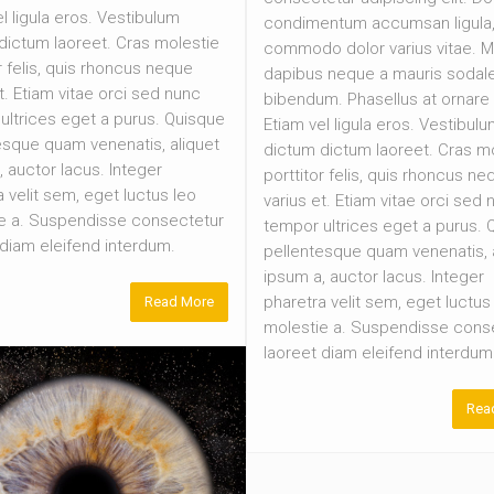
l ligula eros. Vestibulum
condimentum accumsan ligula
dictum laoreet. Cras molestie
commodo dolor varius vitae. M
r felis, quis rhoncus neque
dapibus neque a mauris sodal
t. Etiam vitae orci sed nunc
bibendum. Phasellus at ornare t
ultrices eget a purus. Quisque
Etiam vel ligula eros. Vestibul
esque quam venenatis, aliquet
dictum dictum laoreet. Cras m
, auctor lacus. Integer
porttitor felis, quis rhoncus ne
 velit sem, eget luctus leo
varius et. Etiam vitae orci sed 
e a. Suspendisse consectetur
tempor ultrices eget a purus. 
 diam eleifend interdum.
pellentesque quam venenatis, 
ipsum a, auctor lacus. Integer
pharetra velit sem, eget luctus
Read More
molestie a. Suspendisse cons
laoreet diam eleifend interdum
Rea