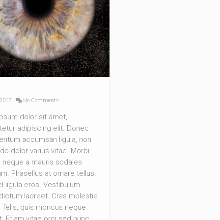
 2015
No Comments
psum dolor sit amet,
etur adipiscing elit. Donec
ntum accumsan ligula, non
 dolor varius vitae. Morbi
 neque a mauris sodales
m. Phasellus at ornare tellus.
l ligula eros. Vestibulum
dictum laoreet. Cras molestie
r felis, quis rhoncus neque
t. Etiam vitae orci sed nunc