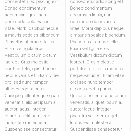
consectetur adipiscing elit.
consectetur adipiscing elit.
Donec condimentum
Donec condimentum
accumsan ligula, non
accumsan ligula, non
commodo dolor varius
commodo dolor varius
vitae. Morbi dapibus neque
vitae. Morbi dapibus neque
a mauris sodales bibendum.
a mauris sodales bibendum.
Phasellus at ornare tellus.
Phasellus at ornare tellus.
Etiam vel ligula eros.
Etiam vel ligula eros.
Vestibulum dictum dictum
Vestibulum dictum dictum
laoreet. Cras molestie
laoreet. Cras molestie
porttitor felis, quis rhoncus
porttitor felis, quis rhoncus
neque varius et. Etiam vitae
neque varius et. Etiam vitae
orci sed nunc tempor
orci sed nunc tempor
ultrices eget a purus.
ultrices eget a purus.
Quisque pellentesque quam
Quisque pellentesque quam
venenatis, aliquet ipsum a,
venenatis, aliquet ipsum a,
auctor lacus. Integer
auctor lacus. Integer
pharetra velit sem, eget
pharetra velit sem, eget
luctus leo molestie a.
luctus leo molestie a.
Suspendisse consectetur
Suspendisse consectetur