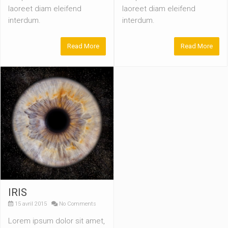
laoreet diam eleifend
laoreet diam eleifend
interdum.
interdum.
Read More
Read More
IRIS
15 avril 2015
No Comments
Lorem ipsum dolor sit amet,